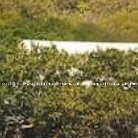
AU MARTINIQUE - CATAMARAN JOURNÉE MARTINIQUE - EXCURSION CATAMARAN BAIGNOIRE 